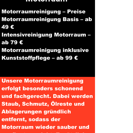
Motorraumreinigung – Preise
Motorraumreinigung Basis – ab
49 €
Intensivreinigung Motorraum –
ab 79 €
Motorraumreinigung inklusive
Kunststoffpflege – ab 99 €
Unsere Motorraumreinigung
erfolgt besonders schonend
und fachgerecht. Dabei werden
Staub, Schmutz, Ölreste und
Ablagerungen gründlich
entfernt, sodass der
Motorraum wieder sauber und