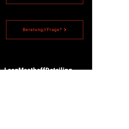
Beratung//Frage?
LeonMasthoffDetailing
LeonmasthoffDetailing@gmail.com
Inhaber: Leon Masthoff
Gleimstraße 17
06118 Halle(Saale)
Tel.:
+49 17624470797
Folgen
Instagram