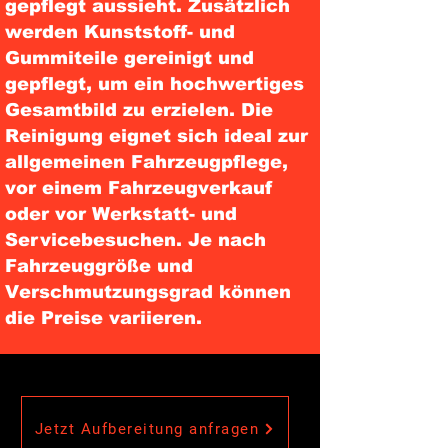
gepflegt aussieht. Zusätzlich
werden Kunststoff- und
Gummiteile gereinigt und
gepflegt, um ein hochwertiges
Gesamtbild zu erzielen. Die
Reinigung eignet sich ideal zur
allgemeinen Fahrzeugpflege,
vor einem Fahrzeugverkauf
oder vor Werkstatt- und
Servicebesuchen. Je nach
Fahrzeuggröße und
Verschmutzungsgrad können
die Preise variieren.
Jetzt Aufbereitung anfragen