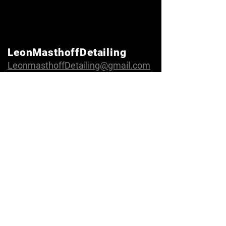
LeonMasthoffDetailing
LeonmasthoffDetailing@gmail.com
Inhaber: Leon Masthoff
Gleimstraße 17
06118 Halle(Saale)
Tel.:
+49 17624470797
Folgen
Instagram
Facebook
TikTok
Die Firma
Über uns
Bewertungen
FAQ