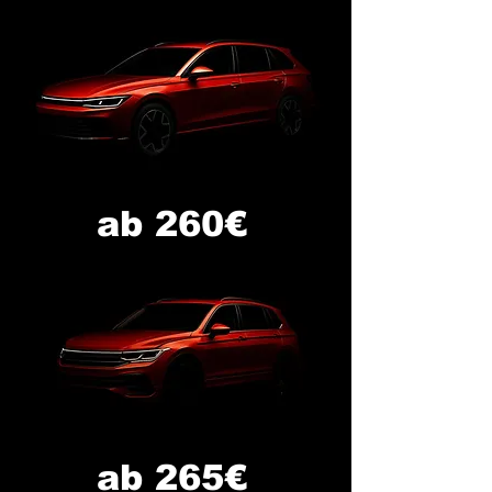
ab 260€
ab 265€