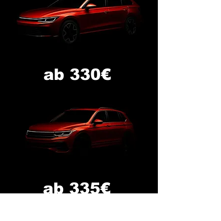
ab 330€
ab 335€