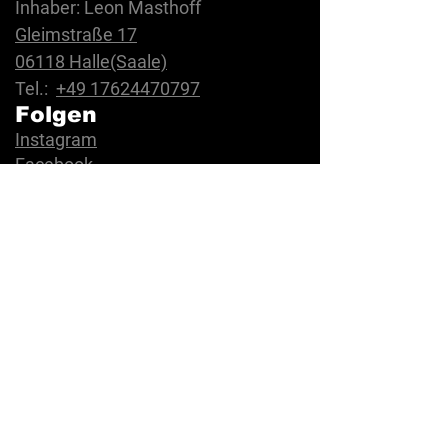
Inhaber: Leon Masthoff
Gleimstraße 17
06118 Halle(Saale)
Tel.:
+49 17624470797
Folgen
Instagram
Facebook
TikTok
Die Firma
Über uns
Bewertungen
FAQ
Rechtliches
AGB
Datenschutz
Cookies
Impressum