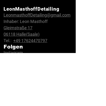
LeonMasthoffDetailing
LeonmasthoffDetailing@gmail.com
Inhaber: Leon Masthoff
Gleimstraße 17
06118 Halle(Saale)
Tel.:
+49 17624470797
Folgen
Instagram
Facebook
TikTok
Die Firma
Über uns
Bewertungen
FAQ
Rechtliches
AGB